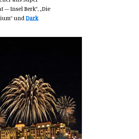
– Insel Berk“, „Die
erium“ und
Dark