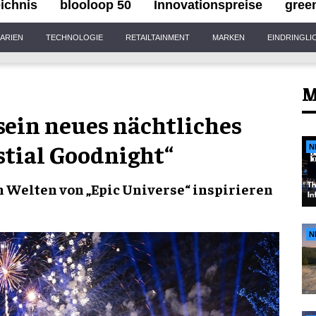
ichnis
blooloop 50
Innovationspreise
gree
ARIEN
TECHNOLOGIE
RETAILTAINMENT
MARKEN
EINDRINGLI
M
sein neues nächtliches
stial Goodnight“
N
 Welten von „Epic Universe“ inspirieren
N