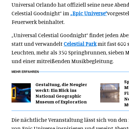
Universal Orlando hat offiziell seine neue Abe
Celestial Goodnight“ im
„Epic Universe“
vorgestel
Feuerwerk beinhaltet.
„Universal Celestial Goodnight“ findet jeden Ab
statt und verwandelt
Celestial Park
mit fast 600
Leuchten, mehr als 350 Springbrunnen, sieben M
und einer mitreißenden Musikbegleitung.
MEHR ERFAHREN
Sp
​Gestaltung, die Neugier
Mi
weckt: Ein Blick ins
Fi
National Geographic
Ne
Museum of Exploration
M
Die nächtliche Veranstaltung lässt sich von de
von Epic Universe inspirieren und vereint Aben