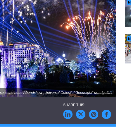
N
N
rse seine neue Abendshow „Universal Celestial Goodnight“ uraufgeführt