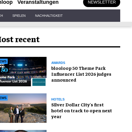
nloop
Veranstaltungen
NEWSLETTER
CH
SPIELEN
NACHHALTIGKEIT
ost recent
EWS
AWARDS
blooloop 50 Theme Park
Influencer List 2026 judges
announced
EWS
HOTELS
Silver Dollar City's first
hotel on track to open next
year