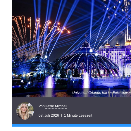
Universal Orlando hat im Epic Unive
Hattie Mitchell
Von
08. Juli 2026
1 Minute Lesezeit