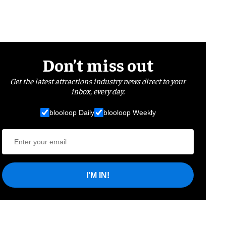
Don’t miss out
Get the latest attractions industry news direct to your
inbox, every day.
blooloop Daily
blooloop Weekly
I'M IN!