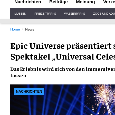
Nachrichten
Beiträge
Meinung
Verze
Seitenübersicht
MUSEEN
FREIZEITPARKS
WASSERPARKS
ZOOS UND AQU
Home
News
Epic Universe präsentiert 
Spektakel „Universal Cele
Das Erlebnis wird sich von den immersiven
lassen
NACHRICHTEN