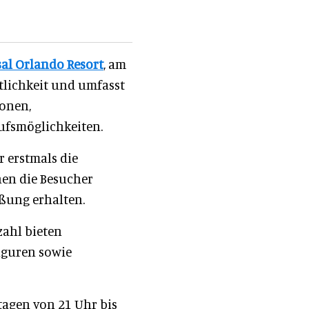
al Orlando Resort
, am
ntlichkeit und umfasst
ionen,
ufsmöglichkeiten.
r erstmals die
enen die Besucher
ßung erhalten.
zahl bieten
iguren sowie
tagen von 21 Uhr bis