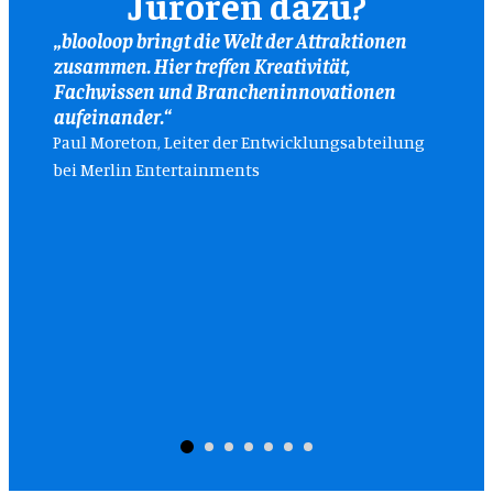
Juroren dazu?
„blooloop bringt die Welt der Attraktionen
„Es is
zusammen. Hier treffen Kreativität,
Innov
Fachwissen und Brancheninnovationen
„Als J
aufeinander.“
Awards
Paul Moreton, Leiter der Entwicklungsabteilung
techn
bei Merlin Entertainments
Attra
und e
Branc
Philip
„Attrac