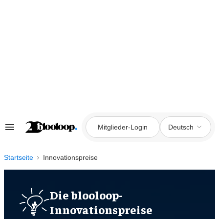
Zum
Inhalt
springen
Mitglieder-Login
Deutsch
Suche
&
Rubrikennavigation
Startseite
Innovationspreise
Die blooloop-
Innovationspreise