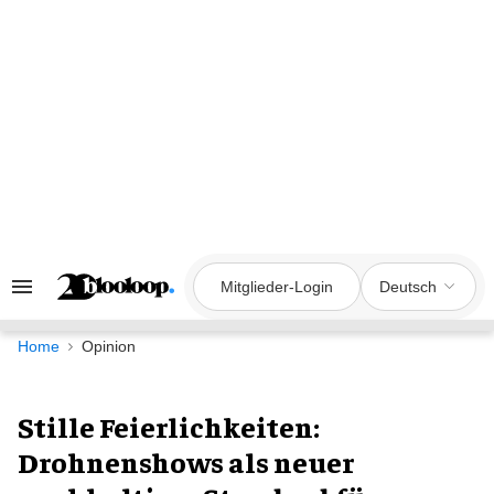
Zum
Inhalt
springen
Mitglieder-Login
Deutsch
Suche
&
Rubrikennavigation
Home
Opinion
Stille Feierlichkeiten:
Drohnenshows als neuer